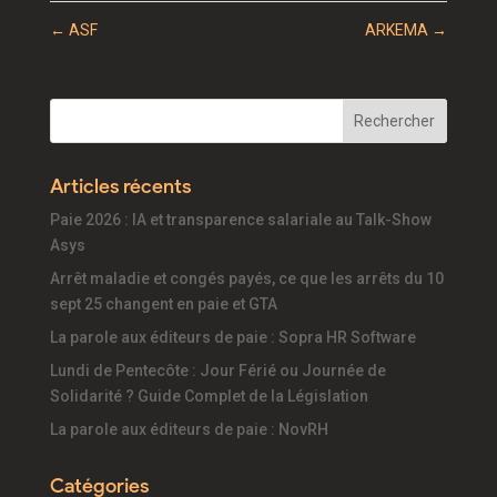
←
ASF
ARKEMA
→
Articles récents
Paie 2026 : IA et transparence salariale au Talk-Show
Asys
Arrêt maladie et congés payés, ce que les arrêts du 10
sept 25 changent en paie et GTA
La parole aux éditeurs de paie : Sopra HR Software
Lundi de Pentecôte : Jour Férié ou Journée de
Solidarité ? Guide Complet de la Législation
La parole aux éditeurs de paie : NovRH
Catégories