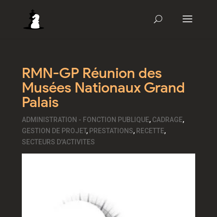
RMN-GP Réunion des
Musées Nationaux Grand
Palais
ADMINISTRATION - FONCTION PUBLIQUE
,
CADRAGE
,
GESTION DE PROJET
,
PRESTATIONS
,
RECETTE
,
SECTEURS D'ACTIVITES