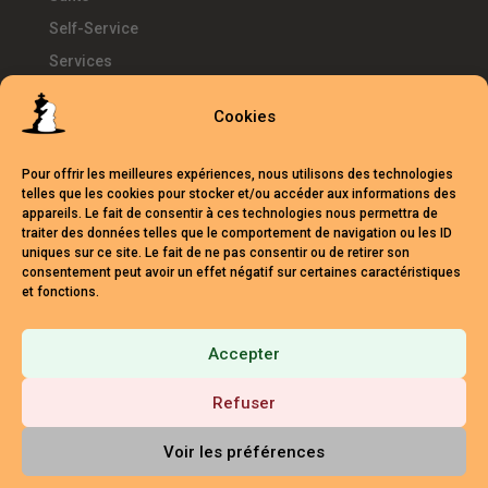
Self-Service
Services
SIRH
Cookies
Télétravail
Témoignages
Pour offrir les meilleures expériences, nous utilisons des technologies
Temps d'Avance
telles que les cookies pour stocker et/ou accéder aux informations des
appareils. Le fait de consentir à ces technologies nous permettra de
UKG
traiter des données telles que le comportement de navigation ou les ID
uniques sur ce site. Le fait de ne pas consentir ou de retirer son
Webinars
consentement peut avoir un effet négatif sur certaines caractéristiques
et fonctions.
Accepter
Mentions légales
Politique de cookies (UE)
Crédits
Refuser
Contact formation
Voir les préférences
© V2 2025 TEMPS D'AVANCE