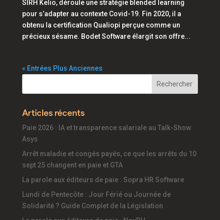
SIRH Kelio, déroule une stratégie blended learning
pour s’adapter au contexte Covid-19. Fin 2020, il a
obtenu la certification Qualiopi perçue comme un
précieux sésame. Bodet Software élargit son offre...
« Entrées Plus Anciennes
Articles récents
Paie 2026 : IA et transparence salariale au Talk-Show
Asys
Arrêt maladie et congés payés, ce que les arrêts du 10
sept 25 changent en paie et GTA
La parole aux éditeurs de paie : Sopra HR Software
Lundi de Pentecôte : Jour Férié ou Journée de
Solidarité ? Guide Complet de la Législation