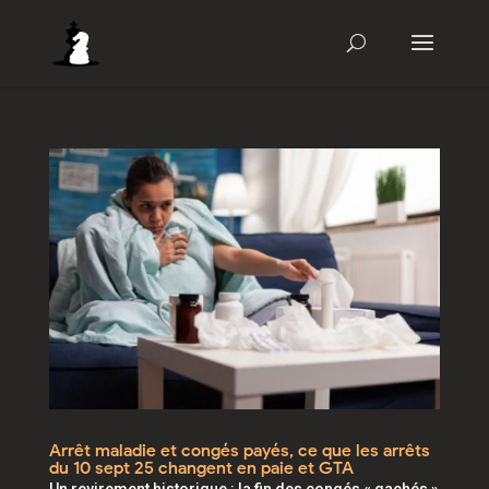
Arrêt maladie et congés payés, ce que les arrêts
du 10 sept 25 changent en paie et GTA
Un revirement historique : la fin des congés « gachés »