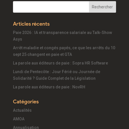
Articles récents
Paie 2026 : IA et transparence salariale au Talk-Show
Asys
Arrêt maladie et congés payés, ce que les arrêts du 10
sept 25 changent en paie et GTA
La parole aux éditeurs de paie : Sopra HR Software
Lundi de Pentecôte : Jour Férié ou Journée de
Solidarité ? Guide Complet de la Législation
La parole aux éditeurs de paie : NovRH
Catégories
Actualités
AMOA
Annualisation