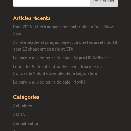
Articles récents
Paie 2026 : IA et transparence salariale au Talk-Show
Asys
Arrêt maladie et congés payés, ce que les arrêts du 10
sept 25 changent en paie et GTA
La parole aux éditeurs de paie : Sopra HR Software
Lundi de Pentecôte : Jour Férié ou Journée de
Solidarité ? Guide Complet de la Législation
La parole aux éditeurs de paie : NovRH
Catégories
Actualités
AMOA
Annualisation