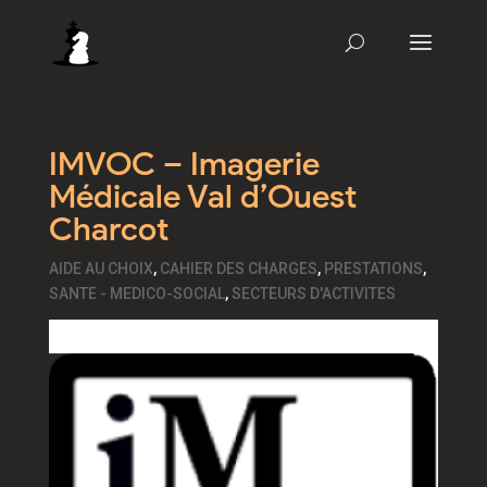
IMVOC – Imagerie
Médicale Val d’Ouest
Charcot
AIDE AU CHOIX
,
CAHIER DES CHARGES
,
PRESTATIONS
,
SANTE - MEDICO-SOCIAL
,
SECTEURS D'ACTIVITES