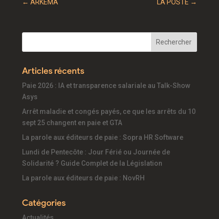
←
ARKEMA
LA POSTE
→
Articles récents
Paie 2026 : IA et transparence salariale au Talk-Show
Asys
Arrêt maladie et congés payés, ce que les arrêts du 10
sept 25 changent en paie et GTA
La parole aux éditeurs de paie : Sopra HR Software
Lundi de Pentecôte : Jour Férié ou Journée de
Solidarité ? Guide Complet de la Législation
La parole aux éditeurs de paie : NovRH
Catégories
Actualités