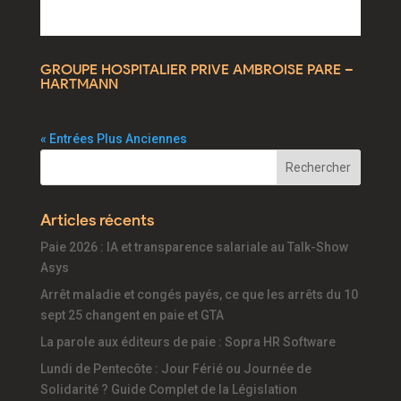
GROUPE HOSPITALIER PRIVE AMBROISE PARE –
HARTMANN
« Entrées Plus Anciennes
Articles récents
Paie 2026 : IA et transparence salariale au Talk-Show
Asys
Arrêt maladie et congés payés, ce que les arrêts du 10
sept 25 changent en paie et GTA
La parole aux éditeurs de paie : Sopra HR Software
Lundi de Pentecôte : Jour Férié ou Journée de
Solidarité ? Guide Complet de la Législation