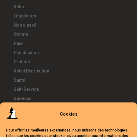
Kelio
Législation
Non classé
Octime
Paie
Planification
Protime
Retail Distribution
Santé
Self-Service
Services
SIRH
Cookies
Télétravail
Témoignages
Pour offrir les meilleures expériences, nous utilisons des technologies
Temps d'Avance
telles que les cookies pour stocker et/ou accéder aux informations des