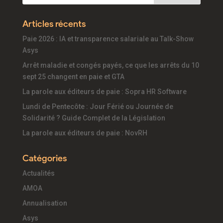
Articles récents
Paie 2026 : IA et transparence salariale au Talk-Show
Asys
Arrêt maladie et congés payés, ce que les arrêts du 10
sept 25 changent en paie et GTA
La parole aux éditeurs de paie : Sopra HR Software
Lundi de Pentecôte : Jour Férié ou Journée de
Solidarité ? Guide Complet de la Législation
La parole aux éditeurs de paie : NovRH
Catégories
Actualités
AMOA
Annualisation
Asys