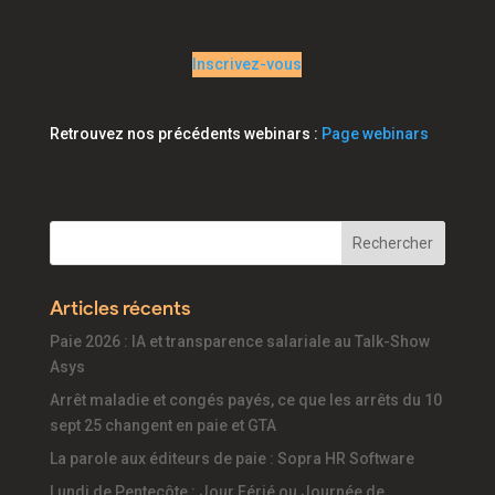
Inscrivez-vous
Retrouvez nos précédents webinars :
Page webinars
Articles récents
Paie 2026 : IA et transparence salariale au Talk-Show
Asys
Arrêt maladie et congés payés, ce que les arrêts du 10
sept 25 changent en paie et GTA
La parole aux éditeurs de paie : Sopra HR Software
Lundi de Pentecôte : Jour Férié ou Journée de