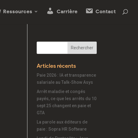
Ressources
Carrière
Contact
Articles récents
Paie 2026 : IA et transparence
salariale au Talk-Show Asys
Arrêt maladie et congés
payés, ce que les arrêts du 10
sept 25 changent en paie et
GTA
La parole aux éditeurs de
paie : Sopra HR Software