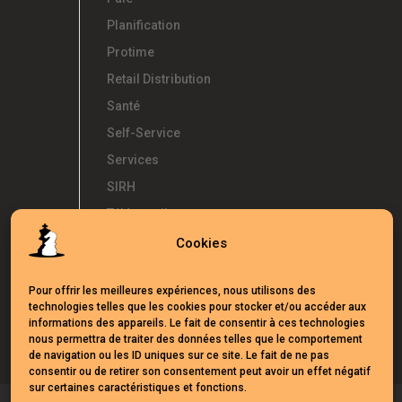
Planification
Protime
Retail Distribution
Santé
Self-Service
Services
SIRH
Télétravail
Témoignages
Cookies
Temps d'Avance
Pour offrir les meilleures expériences, nous utilisons des
UKG
technologies telles que les cookies pour stocker et/ou accéder aux
Webinars
informations des appareils. Le fait de consentir à ces technologies
nous permettra de traiter des données telles que le comportement
de navigation ou les ID uniques sur ce site. Le fait de ne pas
consentir ou de retirer son consentement peut avoir un effet négatif
sur certaines caractéristiques et fonctions.