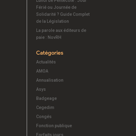
Lundi de Pentecôte : Jour
Férié ou Journée de
Solidarité ? Guide Complet
de la Législation
La parole aux éditeurs de
paie : NovRH
Catégories
Actualités
AMOA
Annualisation
Asys
Badgeage
Cegedim
Congés
Fonction publique
Forfaits jours