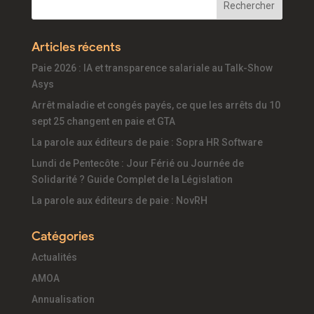
Articles récents
Paie 2026 : IA et transparence salariale au Talk-Show
Asys
Arrêt maladie et congés payés, ce que les arrêts du 10
sept 25 changent en paie et GTA
La parole aux éditeurs de paie : Sopra HR Software
Lundi de Pentecôte : Jour Férié ou Journée de
Solidarité ? Guide Complet de la Législation
La parole aux éditeurs de paie : NovRH
Catégories
Actualités
AMOA
Annualisation