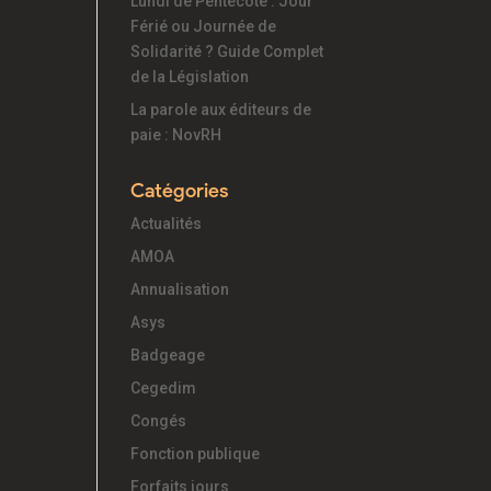
Lundi de Pentecôte : Jour
Férié ou Journée de
Solidarité ? Guide Complet
de la Législation
La parole aux éditeurs de
paie : NovRH
Catégories
Actualités
AMOA
Annualisation
Asys
Badgeage
Cegedim
Congés
Fonction publique
Forfaits jours