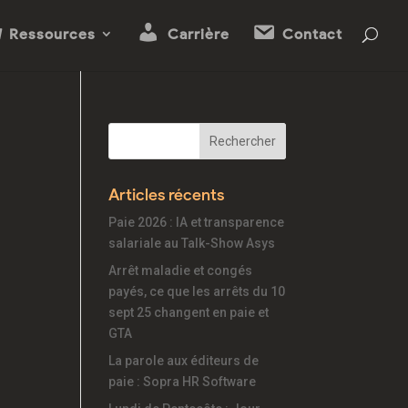
Ressources
Carrière
Contact
Articles récents
Paie 2026 : IA et transparence
salariale au Talk-Show Asys
Arrêt maladie et congés
payés, ce que les arrêts du 10
sept 25 changent en paie et
GTA
La parole aux éditeurs de
paie : Sopra HR Software