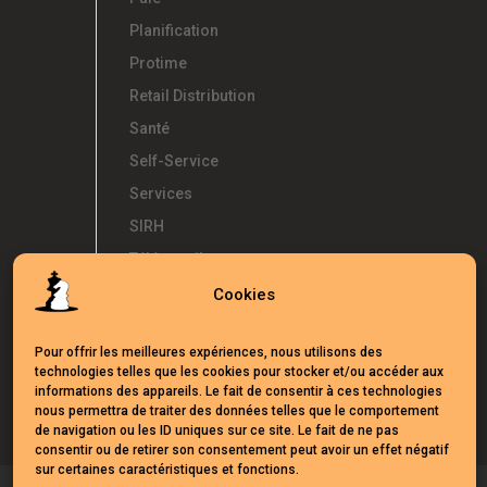
Planification
Protime
Retail Distribution
Santé
Self-Service
Services
SIRH
Télétravail
Témoignages
Cookies
Temps d'Avance
Pour offrir les meilleures expériences, nous utilisons des
UKG
technologies telles que les cookies pour stocker et/ou accéder aux
Webinars
informations des appareils. Le fait de consentir à ces technologies
nous permettra de traiter des données telles que le comportement
de navigation ou les ID uniques sur ce site. Le fait de ne pas
consentir ou de retirer son consentement peut avoir un effet négatif
sur certaines caractéristiques et fonctions.