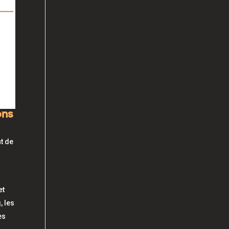
ons
t de
et
, les
es