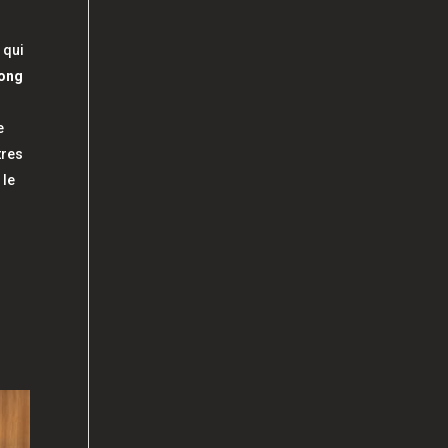
 qui
long
e
tres
 le