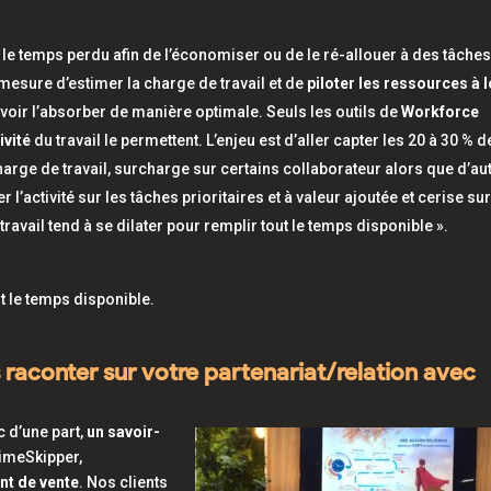
r le temps perdu afin de l’économiser ou de le ré-allouer à des tâches
n mesure d’estimer la charge de travail et de
piloter les ressources à 
oir l’absorber de manière optimale. Seuls les outils de
Workforce
ivité
du travail le permettent. L’enjeu est d’aller capter les 20 à 30 % d
harge de travail, surcharge sur certains collaborateur alors que d’au
 l’activité sur les tâches prioritaires et à valeur ajoutée et cerise sur
 travail tend à se dilater pour remplir tout le temps disponible
».
ut le temps disponible.
aconter sur votre partenariat/relation avec
 d’une part,
un savoir-
TimeSkipper,
nt de vente
. Nos clients