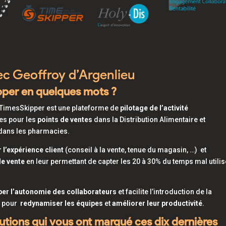
ec Geoffroy d’Argenlieu
pper en quelques mots ?
 TimesSkipper est une plateforme de
pilotage de l’activité
es pour les
points de ventes
dans la Distribution Alimentaire et
 dans les pharmacies.
 l’expérience client
(conseil à la vente, tenue du magasin, …) et
de vente
en leur permettant de capter les 20 à 30% du temps mal utilis
er l’autonomie des collaborateurs
et facilite l’introduction de la
ut pour
redynamiser les équipes
et
améliorer leur productivité
.
lutions qui vous ont marqué ces dix dernières