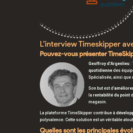
L’interview Timeskipper av
Pouvez-vous présenter TimeSki
Geoffroy d’Argenlieu
:
quotidienne
des équip
Spécialisée, ainsi que
Son but est d’
améliorer
la
rentabilité du point 
magasin.
La plateforme TimeSkipper contribue à
développ
polyvalence. Cette solution est un véritable ato
Quelles sont les principales évo