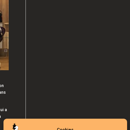
on
dans
ui a
n
Cookies