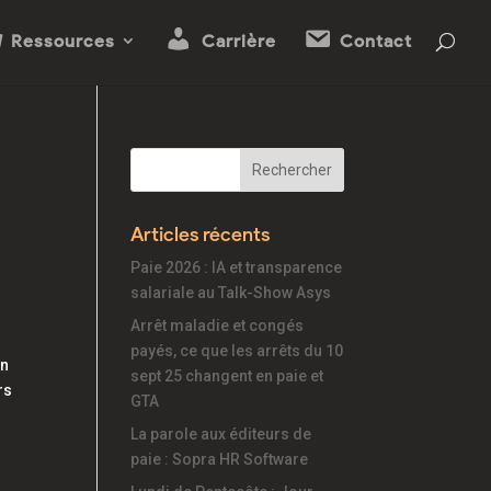
Ressources
Carrière
Contact
Articles récents
Paie 2026 : IA et transparence
salariale au Talk-Show Asys
Arrêt maladie et congés
payés, ce que les arrêts du 10
on
sept 25 changent en paie et
rs
GTA
La parole aux éditeurs de
paie : Sopra HR Software