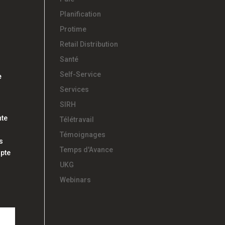
Planification
Protime
Retail Distribution
Santé
Self-Service
e
Services
SIRH
nte
Télétravail
Témoignages
s
Temps d'Avance
mpte
UKG
Webinars