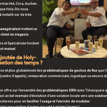
termarché, Cora, Auchan…
 que Holy-Dis nous
à installé sur de
très
managériale
et mettent un
 client en magasin.
re et Spécialisée fondent
ct mutuel.
Ajoutée de Holy-
estion des temps ?
tion et plus globalement des
problématiques de gestion de flux
que l’
t (centre d’appels), restauration commerciale, logistique ou encore 
son offre sur l’ensemble des
problématiques SIRH
avec Timesquare q
ussi un bel exemple d’évolution d’une solution locale vers une
solutio
 modernes pour en
faciliter l’usage et l’enrichir de modules
est une solution d’avenir qui sert à piloter l’avenir !