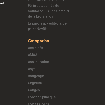
Lundi de Pentecôte : Jour
ail.
Férié ou Journée de
t
Solidarité ? Guide Complet
de la Législation
La parole aux éditeurs de
paie : NovRH
Catégories
Actualités
AMOA
Annualisation
Asys
Badgeage
Cegedim
Congés
Fonction publique
Forfaits jours