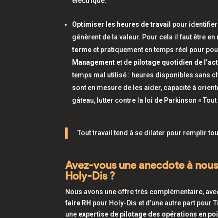
électrique.
Optimiser les heures de travail
pour identifie
génèrent de la valeur. Pour cela il faut être e
terme
et pratiquement en temps réel pour pouv
Management
et de
pilotage quotidien
de l’act
temps mal utilisé : heures disponibles sans c
sont en mesure de les aider, capacité à orienter
gâteau, lutter contre la loi de Parkinson «
Tout
Tout travail tend à se dilater pour remplir to
Avez-vous une anecdote à nous r
Holy-Dis ?
Nous avons une offre très complémentaire, avec
faire RH
pour Holy-Dis et d’une autre part pour 
une
expertise de pilotage des opérations en poi