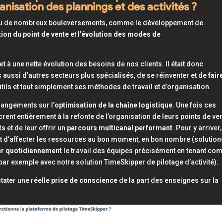
nisation des plannings et des activités ?
onnu de nombreux bouleversements, comme le développement de
tion du point de vente
et l
’évolution des modes de
et à une nette évolution des besoins de nos clients. Il était donc
s aussi d’autres secteurs plus spécialisés, de se réinventer et de
fair
utils et tout simplement ses méthodes de travail et d’organisation.
hangements sur l’
optimisation de la chaîne logistique
. Une fois ces
ent entièrement à la refonte de l’organisation de leurs points de ve
ts
et de leur offrir un
parcours multicanal performant
. Pour y arriver,
ent d’affecter les ressources au bon moment, en bon nombre (solution
er quotidiennement
le travail des équipes précisément en tenant co
 par exemple avec notre solution TimeSkipper de pilotage d’activité).
tater une réelle
prise de conscience
de la part des enseignes sur la
.