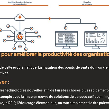
s pour améliorer la productivité des organisati
de cette problématique. La
mutation des points de vente
dont on vien
tivité
.
ver :
es technologies nouvelles afin de faire les choses plus rapidement 
xemple avec la mise en œuvre de solutions de caisses self scanning
la RFID, l’étiquetage électronique, ou tout simplement le tire palett