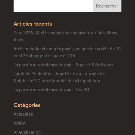
Articles récents
Paie 2026 : IA et transparence salariale au Talk-Show
Asys
Arrêt maladie et congés payés, ce que les arrêts du 10
sept 25 changent en paie et GTA
La parole aux éditeurs de paie : Sopra HR Software
Lundi de Pentecôte : Jour Férié ou Journée de
Solidarité ? Guide Complet de la Législation
La parole aux éditeurs de paie : NovRH
Catégories
Actualités
AMOA
Annualisation