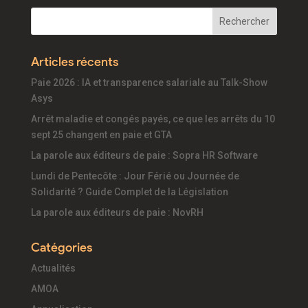
Articles récents
Paie 2026 : IA et transparence salariale au Talk-Show
Asys
Arrêt maladie et congés payés, ce que les arrêts du 10
sept 25 changent en paie et GTA
La parole aux éditeurs de paie : Sopra HR Software
Lundi de Pentecôte : Jour Férié ou Journée de
Solidarité ? Guide Complet de la Législation
La parole aux éditeurs de paie : NovRH
Catégories
Actualités
AMOA