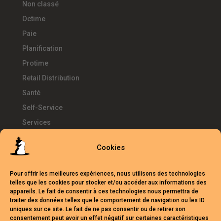
Non classé
Octime
Paie
Planification
Protime
Retail Distribution
Santé
Self-Service
Services
SIRH
Cookies
Télétravail
Témoignages
Pour offrir les meilleures expériences, nous utilisons des technologies
Temps d'Avance
telles que les cookies pour stocker et/ou accéder aux informations des
appareils. Le fait de consentir à ces technologies nous permettra de
UKG
traiter des données telles que le comportement de navigation ou les ID
uniques sur ce site. Le fait de ne pas consentir ou de retirer son
Webinars
consentement peut avoir un effet négatif sur certaines caractéristiques