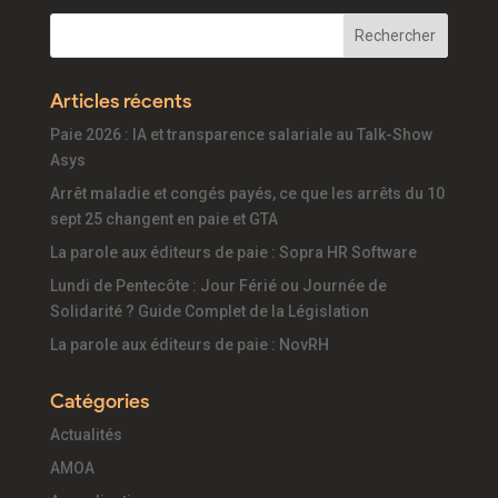
Articles récents
Paie 2026 : IA et transparence salariale au Talk-Show
Asys
Arrêt maladie et congés payés, ce que les arrêts du 10
sept 25 changent en paie et GTA
La parole aux éditeurs de paie : Sopra HR Software
Lundi de Pentecôte : Jour Férié ou Journée de
Solidarité ? Guide Complet de la Législation
La parole aux éditeurs de paie : NovRH
Catégories
Actualités
AMOA