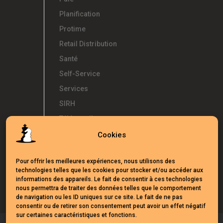
Planification
Protime
Retail Distribution
Santé
Self-Service
Services
SIRH
Télétravail
Témoignages
Cookies
Temps d'Avance
Pour offrir les meilleures expériences, nous utilisons des
UKG
technologies telles que les cookies pour stocker et/ou accéder aux
Webinars
informations des appareils. Le fait de consentir à ces technologies
nous permettra de traiter des données telles que le comportement
de navigation ou les ID uniques sur ce site. Le fait de ne pas
consentir ou de retirer son consentement peut avoir un effet négatif
sur certaines caractéristiques et fonctions.