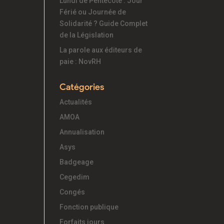
Lundi de Pentecôte : Jour
Férié ou Journée de
Solidarité ? Guide Complet
de la Législation
La parole aux éditeurs de
paie : NovRH
Catégories
Actualités
AMOA
Annualisation
Asys
Badgeage
Cegedim
Congés
Fonction publique
Forfaits jours