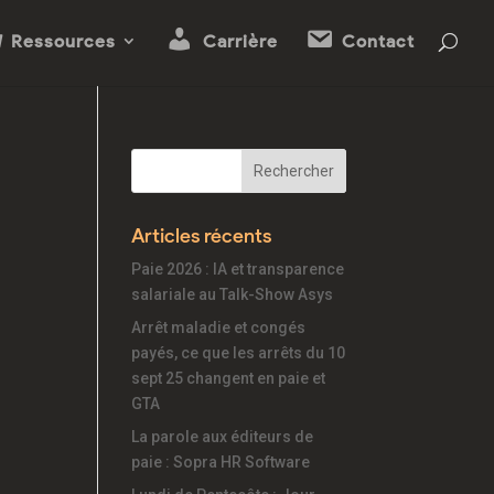
Ressources
Carrière
Contact
Articles récents
Paie 2026 : IA et transparence
salariale au Talk-Show Asys
Arrêt maladie et congés
payés, ce que les arrêts du 10
sept 25 changent en paie et
GTA
La parole aux éditeurs de
paie : Sopra HR Software