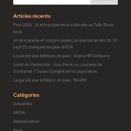
Articles récents
Paie 2026 : IA et transparence salariale au Talk-Show
Asys
Arrêt maladie et congés payés, ce que les arrêts du 10
sept 25 changent en paie et GTA
La parole aux éditeurs de paie : Sopra HR Software
Lundi de Pentecôte : Jour Férié ou Journée de
Solidarité ? Guide Complet de la Législation
La parole aux éditeurs de paie : NovRH
Catégories
Actualités
AMOA
Annualisation
Asys