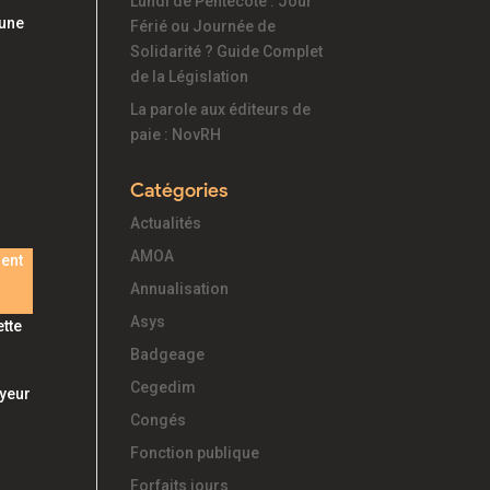
Lundi de Pentecôte : Jour
 une
Férié ou Journée de
Solidarité ? Guide Complet
de la Législation
La parole aux éditeurs de
paie : NovRH
Catégories
Actualités
AMOA
ient
Annualisation
Asys
ette
Badgeage
Cegedim
oyeur
Congés
Fonction publique
Forfaits jours