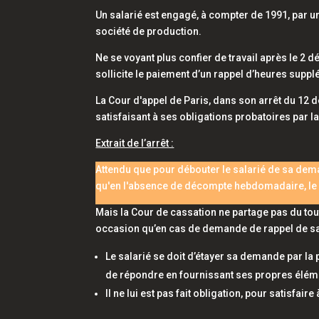
Un salarié est engagé, à compter de 1991, par 
société de production.
Ne se voyant plus confier de travail après le 2 d
sollicite le paiement d’un rappel d’heures supp
La Cour d'appel de Paris, dans son arrêt du 12
satisfaisant à ses obligations probatoires par 
Extrait de l’arrêt :
Attendu que pour débouter le salarié de sa deman
qu'en l'absence de décompte hebdomadaire, le sa
Mais la Cour de cassation ne partage pas du tout c
occasion qu’en cas de demande de rappel de sal
Le salarié se doit d’étayer sa demande par l
de répondre en fournissant ses propres élém
Il ne lui est pas fait obligation, pour satisfai