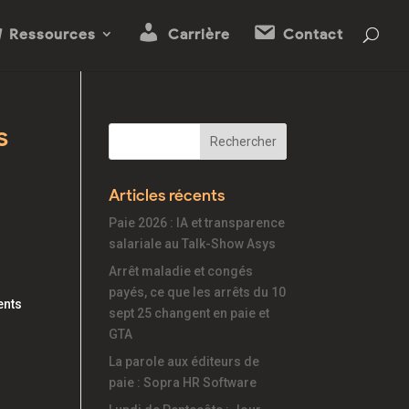
Ressources
Carrière
Contact
s
Articles récents
Paie 2026 : IA et transparence
salariale au Talk-Show Asys
Arrêt maladie et congés
payés, ce que les arrêts du 10
ents
sept 25 changent en paie et
GTA
La parole aux éditeurs de
paie : Sopra HR Software