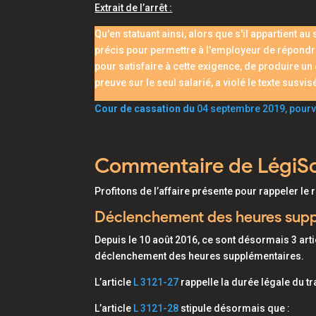
Extrait de l’arrêt :
Qu'en statuant ainsi, alors que s'il appartient 
précis pour permettre à l'employeur de répondre 
pour satisfaire à cette exigence, de produire un
preuve sur le seul salarié, a violé le texte susvis
Cour de cassation du
04 septembre 2019, pour
Commentaire de LégiSo
Profitons de l’affaire présente pour rappeler le
Déclenchement des heures supp
Depuis le 10 août 2016, ce sont désormais 3 artic
déclenchement des heures supplémentaires.
L’article
L 3121-27
rappelle la durée légale du tr
L’article
L 3121-28
stipule désormais que :