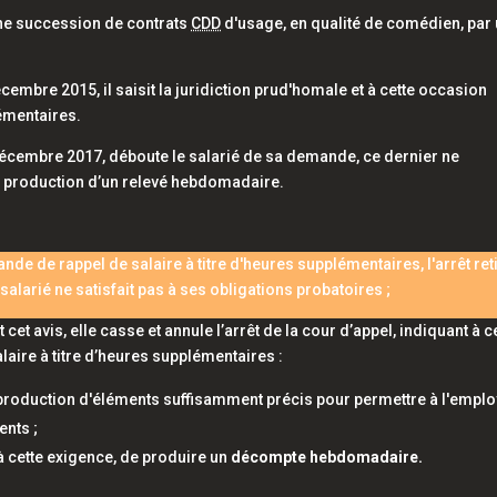
une succession de contrats
CDD
d'usage, en qualité de comédien, par
écembre 2015, il saisit la juridiction prud'homale et à cette occasion
lémentaires.
 décembre 2017, déboute le salarié de sa demande, ce dernier ne
la production d’un relevé hebdomadaire.
de de rappel de salaire à titre d'heures supplémentaires, l'arrêt ret
larié ne satisfait pas à ses obligations probatoires ;
et avis, elle casse et annule l’arrêt de la cour d’appel, indiquant à c
aire à titre d’heures supplémentaires :
a production d'éléments suffisamment précis pour permettre à l'empl
ents ;
re à cette exigence, de produire un
décompte hebdomadaire.