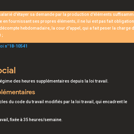
au salarié d'étayer sa demande par la production d'éléments suffisamm
en fournissant ses propres éléments, il ne lui est pas fait obligation
 décompte hebdomadaire, la cour d'appel, qui a fait peser la charge d
é ;
voi
n°18-10541
cial
 régime des heures supplémentaires depuis la loi travail.
lémentaires
les du code du travail modifiés par la loi travail, qui encadrent le
avail, fixée à 35 heures/semaine.