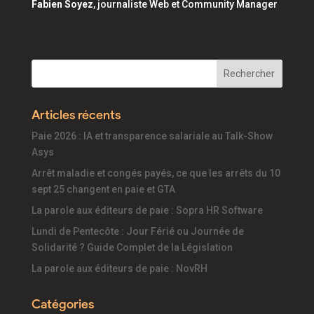
Fabien Soyez
, journaliste Web et Community Manager
Articles récents
Paie 2026 : IA et transparence salariale au Talk-Show
Asys
Arrêt maladie et congés payés, ce que les arrêts du 10
sept 25 changent en paie et GTA
La parole aux éditeurs de paie : Sopra HR Software
Lundi de Pentecôte : Jour Férié ou Journée de
Solidarité ? Guide Complet de la Législation
La parole aux éditeurs de paie : NovRH
Catégories