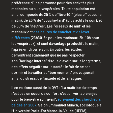
préférence d’une personne pour des activités plus
matinales ou plus vespérales. Toute population est
ainsi composée de 25 % de
“lève-tôt”
(plus efficaces le
matin), de 25 % de
“couche-tard”
(plus actifs le soir), et
de 50 % de
“neutres”.
Les
“oiseaux de nuit”
et les
matinaux ont
des heures de coucher et de lever
différentes
(23h30-8h pour les matinaux, 2h-10h pour
les vespéraux), et sont davantage productifs le matin,
l’après-midi ou le soir. En outre, les études
démontrent également que ne pas respecter
son
“horloge interne”
risque d’avoir, sur le long terme,
des effets négatifs sur la santé : le fait de ne pas
dormir et travailler au “bon moment” provoquerait
ainsi du stress, de l’anxiété et de la fatigue.
Il en va donc aussi de la QVT :
“La maîtrise du temps
n’est pas un souci de confort, c’est un véritable enjeu
pour le bien-être au travail”
,
écrivaient des chercheurs
belges en 2007
. Selon Emmanuel Munch, sociologue à
l’Université Paris-Est Marne-la-Vallée (UPEM),