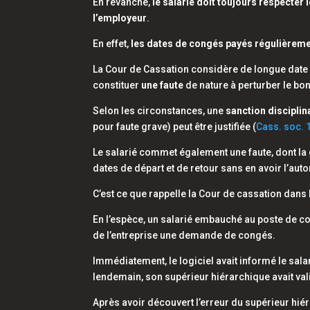
En revanche,
le salarié doit toujours respecter
l’employeur
.
En effet,
les dates de congés payés régulièremen
La Cour de Cassation considère de longue date
constituer
une faute
de nature à perturber le bo
Selon les circonstances, une
sanction disciplin
pour faute grave) peut être justifiée (
Cass. soc. 
Le salarié commet également une faute, dont la g
dates de départ et de retour sans en avoir l’auto
C’est ce que rappelle la Cour de cassation dans 
En l’espèce, un salarié embauché au poste de co
de l’entreprise une demande de congés.
Immédiatement, le logiciel avait informé le sa
lendemain, son supérieur hiérarchique avait val
Après avoir découvert l’erreur du supérieur hié