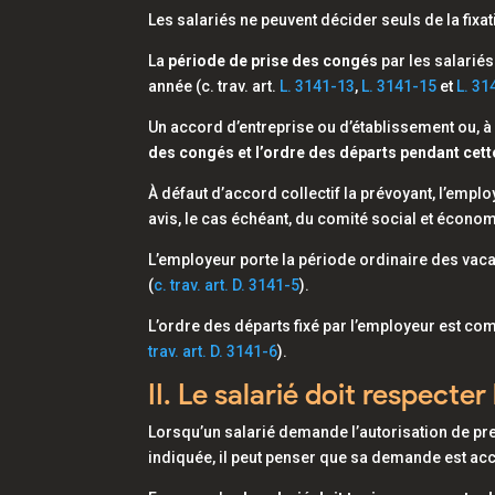
Les salariés ne peuvent décider seuls de la fixa
La
période de prise des congés
par les salariés
année (c. trav. art.
L. 3141-13
,
L. 3141-15
et
L. 31
Un accord d’entreprise ou d’établissement ou, à
des congés et l’ordre des départs pendant cett
À défaut d’accord collectif la prévoyant, l’empl
avis, le cas échéant, du comité social et écono
L’employeur porte la période ordinaire des vac
(
c. trav. art. D. 3141-5
).
L’ordre des départs fixé par l’employeur est co
trav. art. D. 3141-6
).
II. Le salarié doit respecte
Lorsqu’un salarié demande l’autorisation de pr
indiquée, il peut penser que sa demande est acc