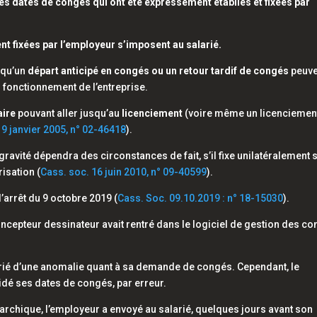
 les dates de congés qui ont été expressément établies et fixées par
t fixées par l’employeur s’imposent au salarié.
 qu’un
départ anticipé en congés ou un retour tardif de congés
peuve
n fonctionnement de l’entreprise.
aire
pouvant aller jusqu’au
licenciement
(voire même un licenciemen
19 janvier 2005, n° 02-46418
).
ravité dépendra des circonstances de fait, s’il fixe unilatéralement 
risation (
Cass. soc. 16 juin 2010, n° 09-40599
).
l’arrêt du 9 octobre 2019 (
Cass. Soc. 09.10.2019 : n° 18-15030
).
ncepteur dessinateur avait rentré dans le logiciel de gestion des c
larié d’une anomalie quant à sa demande de congés. Cependant, le
idé ses dates de congés, par erreur.
rarchique, l’employeur a envoyé au salarié, quelques jours avant son