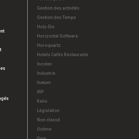
Gestion des activités
Gestion des Temps
Holy-Dis
nt
Horizontal Software
Horoquartz
t
Hotels Cafés Restaurants
Incotec
ses
Industrie
Inetum
IRP
ongés
Kelio
Législation
Non classé
Octime
Paie