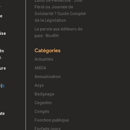
Lundi de Pentecôte : Jour
.
Férié ou Journée de
Solidarité ? Guide Complet
ue
de la Législation
La parole aux éditeurs de
rise
paie : NovRH
Catégories
rès
).
Actualités
AMOA
ture
Annualisation
Asys
 (
c.
Badgeage
Cegedim
Congés
ate
Fonction publique
Forfaits jours