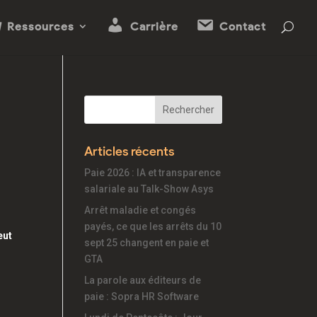
Ressources
Carrière
Contact
Articles récents
Paie 2026 : IA et transparence
salariale au Talk-Show Asys
Arrêt maladie et congés
payés, ce que les arrêts du 10
eut
sept 25 changent en paie et
GTA
La parole aux éditeurs de
paie : Sopra HR Software