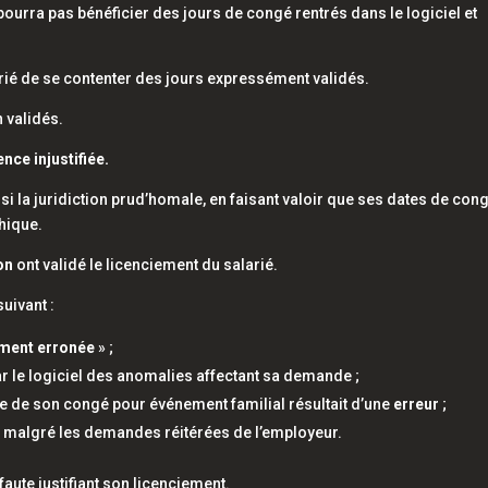
 pourra pas bénéficier des jours de congé rentrés dans le logiciel et
arié de se contenter des jours expressément validés.
 validés.
nce injustifiée.
isi la juridiction prud’homale, en faisant valoir que ses dates de con
hique.
on
ont validé le licenciement du salarié.
uivant :
ment erronée
» ;
r le logiciel des anomalies affectant sa demande ;
ue de son congé pour événement familial résultait d’une
erreur
;
e
malgré les demandes réitérées de l’employeur.
faute justifiant son licenciement.