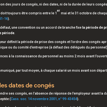
tion des jours de congés, ni des dates, ni de la durée de leurs congés
er
 doit toujours être compris entre le 1
mai et le 31 octobre de chaq
41-16
).
 défaut, une convention ou un accord de branche fixe
la période de p
e période
.
oyeur définit la période de prise des congés et l’ordre des congés ap
mique ou du comité d’entreprise (à défaut des délégués du personnel
ances à la connaissance du personnel au moins 2 mois avant l’ouver
mmuniqué, par tout moyen, à chaque salarié un mois avant son départ
r les dates de congés
endre ses congés, en l’absence de réponse de l’employeur avant la d
eptée (
Cass. soc. 14 novembre 2001, n° 99-43454
).