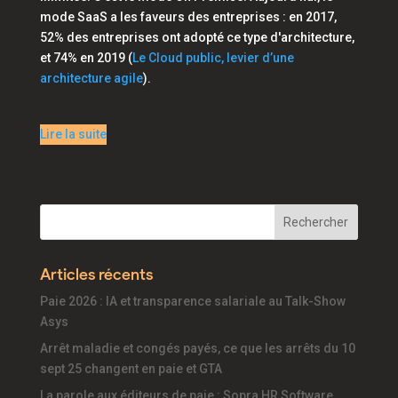
mode SaaS a les faveurs des entreprises : en 2017,
52% des entreprises ont adopté ce type d'architecture,
et 74% en 2019 (
Le Cloud public, levier d’une
architecture agile
).
Lire la suite
Articles récents
Paie 2026 : IA et transparence salariale au Talk-Show
Asys
Arrêt maladie et congés payés, ce que les arrêts du 10
sept 25 changent en paie et GTA
La parole aux éditeurs de paie : Sopra HR Software