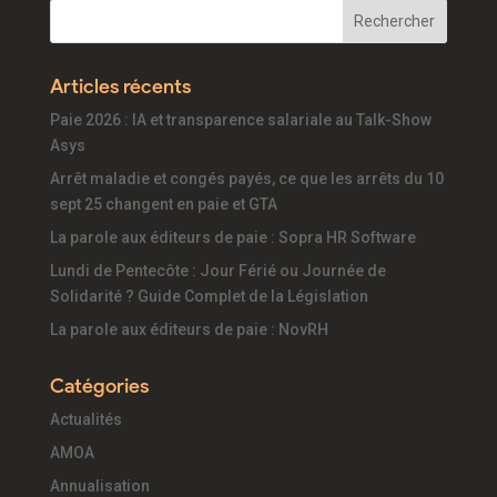
Articles récents
Paie 2026 : IA et transparence salariale au Talk-Show
Asys
Arrêt maladie et congés payés, ce que les arrêts du 10
sept 25 changent en paie et GTA
La parole aux éditeurs de paie : Sopra HR Software
Lundi de Pentecôte : Jour Férié ou Journée de
Solidarité ? Guide Complet de la Législation
La parole aux éditeurs de paie : NovRH
Catégories
Actualités
AMOA
Annualisation