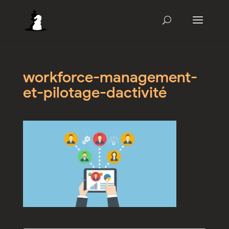
workforce-management-
et-pilotage-dactivité