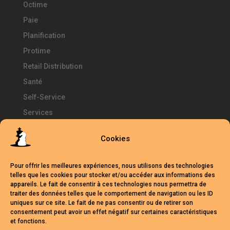
Octime
Paie
Planification
Protime
Retail Distribution
Santé
Self-Service
Services
SIRH
Cookies
Télétravail
Témoignages
Pour offrir les meilleures expériences, nous utilisons des technologies
Temps d'Avance
telles que les cookies pour stocker et/ou accéder aux informations des
appareils. Le fait de consentir à ces technologies nous permettra de
UKG
traiter des données telles que le comportement de navigation ou les ID
uniques sur ce site. Le fait de ne pas consentir ou de retirer son
Webinars
consentement peut avoir un effet négatif sur certaines caractéristiques
et fonctions.