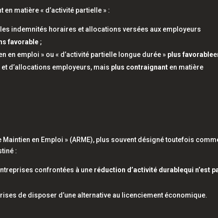
t en matière « d’activité partielle » :
l les indemnités horaires et allocations versées aux employeurs
ns favorable
;
ien en emploi » ou « d’activité partielle longue durée »
plus favorable
e
s et d’allocations employeurs, mais
plus contraignant
en matière
le Maintien en Emploi » (ARME), plus souvent désigné toutefois comm
tiné :
 entreprises confrontées à une
réduction d’activité durable
qui n’est p
eprises de disposer d’une alternative au licenciement économique.