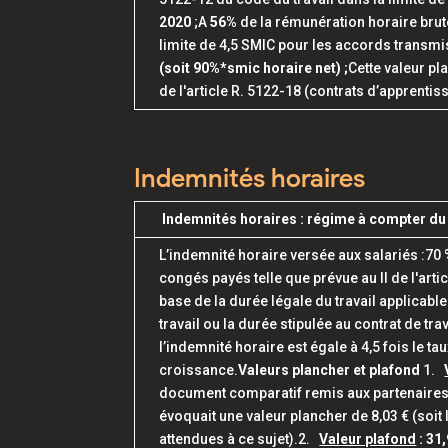
2020
;A
56%
de la rémunération horaire brute 
limite de 4,5 SMIC pour les accords transm
(soit 90%*smic horaire net) ;
Cette valeur pl
de l'article R. 5122-18 (contrats d’apprenti
Indemnités horaires
Indemnités horaires : régime à compter du
L’indemnité horaire versée aux salariés :70 
congés payés telle que prévue au II de l'arti
base de la durée légale du travail applicable
travail ou la durée stipulée au contrat de t
l’indemnité horaire est égale à 4,5 fois le 
croissance.
Valeurs plancher et plafond
1.
document comparatif remis aux partenaires s
évoquait une valeur plancher de 8,03 € (soit 
attendues à ce sujet).2.
Valeur plafond
: 31