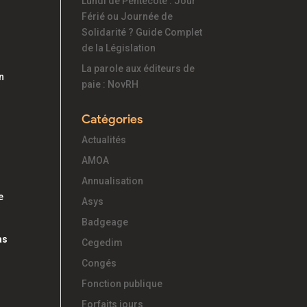
Lundi de Pentecôte : Jour
Férié ou Journée de
Solidarité ? Guide Complet
de la Législation
La parole aux éditeurs de
n
paie : NovRH
Catégories
Actualités
AMOA
Annualisation
e
Asys
Badgeage
as
Cegedim
Congés
Fonction publique
Forfaits jours