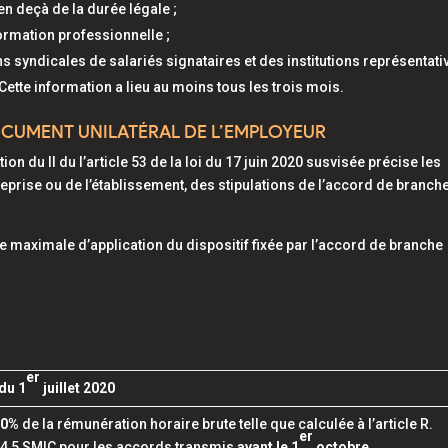
en deçà de la durée légale ;
ormation professionnelle ;
 syndicales de salariés signataires et des institutions représentati
ette information a lieu au moins tous les trois mois.
CUMENT UNILATÉRAL DE L’EMPLOYEUR
n du II du l’article 53 de la loi du 17 juin 2020 susvisée précise les
eprise ou de l’établissement, des stipulations de l’accord de branch
rée maximale d’application du dispositif fixée par l’accord de branche
er
du 1
juillet 2020
 60%
de la rémunération horaire brute telle que calculée à l’article R.
er
e 4,5 SMIC pour les accords transmis
avant le 1
octobre