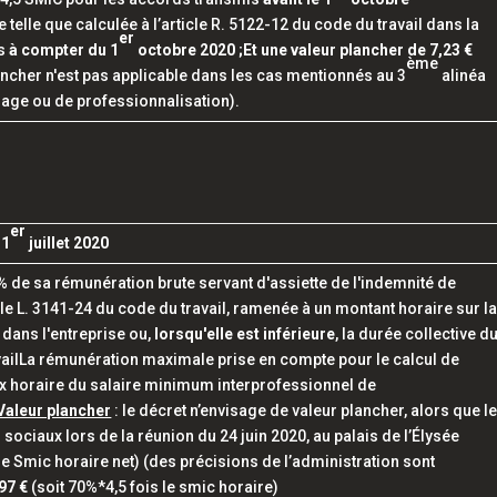
telle que calculée à l’article R. 5122-12 du code du travail dans la
er
is
à compter du 1
octobre 2020 ;Et une valeur plancher de 7,23 €
ème
ancher n'est pas applicable dans les cas mentionnés au 3
alinéa
ssage ou de professionnalisation).
er
 1
juillet 2020
% de sa rémunération brute servant d'assiette de l'indemnité de
cle L. 3141-24 du code du travail, ramenée à un montant horaire sur l
 dans l'entreprise ou,
lorsqu'elle est inférieure
, la durée collective d
ravailLa rémunération maximale prise en compte pour le calcul de
taux horaire du salaire minimum interprofessionnel de
Valeur plancher
: le
décret n’envisage de valeur plancher, alors que l
ociaux lors de la réunion du 24 juin 2020, au palais de l’Élysée
le Smic horaire net)
(des précisions de l’administration sont
,97 €
(soit 70%*4,5 fois le smic horaire)