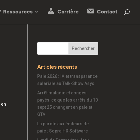
Ressources
Carrière
Contact
Articles récents
Paie 2026 : IA et transparence
salariale au Talk-Show Asys
Arrêt maladie et congés
payés, ce que les arrêts du 10
n en
sept 25 changent en paie et
GTA
La parole aux éditeurs de
paie : Sopra HR Software