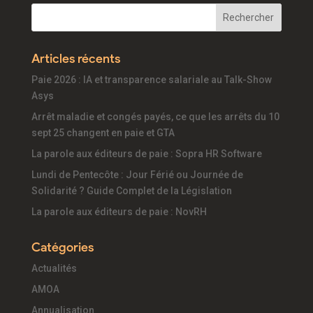
Articles récents
Paie 2026 : IA et transparence salariale au Talk-Show
Asys
Arrêt maladie et congés payés, ce que les arrêts du 10
sept 25 changent en paie et GTA
La parole aux éditeurs de paie : Sopra HR Software
Lundi de Pentecôte : Jour Férié ou Journée de
Solidarité ? Guide Complet de la Législation
La parole aux éditeurs de paie : NovRH
Catégories
Actualités
AMOA
Annualisation