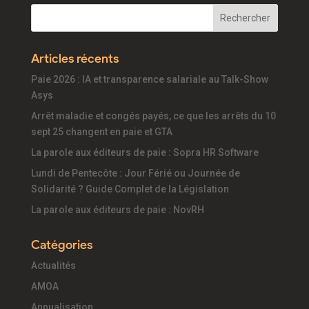
Articles récents
Paie 2026 : IA et transparence salariale au Talk-Show
Asys
Arrêt maladie et congés payés, ce que les arrêts du 10
sept 25 changent en paie et GTA
La parole aux éditeurs de paie : Sopra HR Software
Lundi de Pentecôte : Jour Férié ou Journée de
Solidarité ? Guide Complet de la Législation
La parole aux éditeurs de paie : NovRH
Catégories
Actualités
AMOA
Annualisation