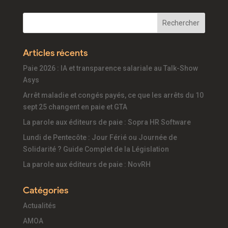
Articles récents
Paie 2026 : IA et transparence salariale au Talk-Show
Asys
Arrêt maladie et congés payés, ce que les arrêts du 10
sept 25 changent en paie et GTA
La parole aux éditeurs de paie : Sopra HR Software
Lundi de Pentecôte : Jour Férié ou Journée de
Solidarité ? Guide Complet de la Législation
La parole aux éditeurs de paie : NovRH
Catégories
Actualités
AMOA