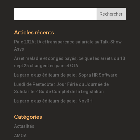
Articles récents
Paie 2026 : IA et transparence salariale au Talk-Show
Asys
Arrêt maladie et congés payés, ce que les arrêts du 10
sept 25 changent en paie et GTA
La parole aux éditeurs de paie : Sopra HR Software
Lundi de Pentecôte : Jour Férié ou Journée de
Solidarité ? Guide Complet de la Législation
La parole aux éditeurs de paie : NovRH
Catégories
Actualités
AMOA