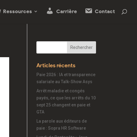
Ressources
Carrière
Contact
Articles récents
Paie 2026 : IA et transparence
salariale au Talk-Show Asys
Arrêt maladie et congés
payés, ce que les arrêts du 10
sept 25 changent en paie et
GTA
La parole aux éditeurs de
paie : Sopra HR Software