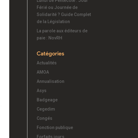
Lundi de Pentecôte : Jour
Férié ou Journée de
Solidarité ? Guide Complet
de la Législation
La parole aux éditeurs de
paie : NovRH
Catégories
Actualités
AMOA
Annualisation
Asys
Badgeage
Cegedim
Congés
Fonction publique
Forfaits jours