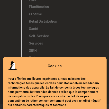
Planification
Protime
Retail Distribution
Santé
Self-Service
Services
SIRH
Télétravail
Témoignages
Cookies
Temps d'Avance
Pour offrir les meilleures expériences, nous utilisons des
UKG
technologies telles que les cookies pour stocker et/ou accéder aux
Webinars
informations des appareils. Le fait de consentir à ces technologies
nous permettra de traiter des données telles que le comportement
de navigation ou les ID uniques sur ce site. Le fait de ne pas
consentir ou de retirer son consentement peut avoir un effet négatif
sur certaines caractéristiques et fonctions.