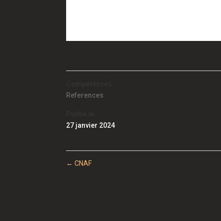
Compétences
References
Publié le
27 janvier 2024
←
CNAF