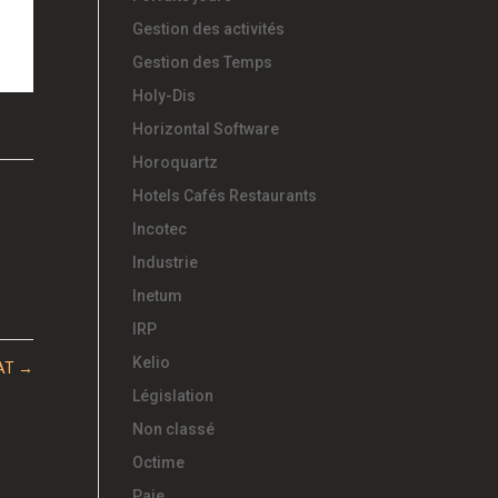
Gestion des activités
Gestion des Temps
Holy-Dis
Horizontal Software
Horoquartz
Hotels Cafés Restaurants
Incotec
Industrie
Inetum
IRP
Kelio
AT
→
Législation
Non classé
Octime
Paie