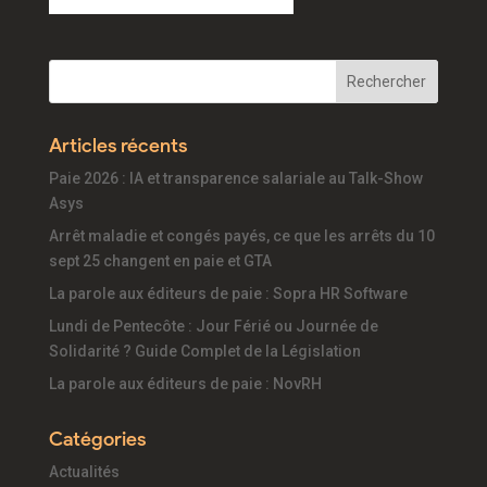
Articles récents
Paie 2026 : IA et transparence salariale au Talk-Show
Asys
Arrêt maladie et congés payés, ce que les arrêts du 10
sept 25 changent en paie et GTA
La parole aux éditeurs de paie : Sopra HR Software
Lundi de Pentecôte : Jour Férié ou Journée de
Solidarité ? Guide Complet de la Législation
La parole aux éditeurs de paie : NovRH
Catégories
Actualités