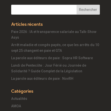
Articles récents
Paie 2026 : IA et transparence salariale au Talk-Show
Asys
Arrêt maladie et congés payés, ce que les arrêts du 10
sept 25 changent en paie et GTA
La parole aux éditeurs de paie : Sopra HR Software
Lundi de Pentecôte : Jour Férié ou Journée de
Solidarité ? Guide Complet de la Législation
La parole aux éditeurs de paie : NovRH
Catégories
Actualités
AMOA