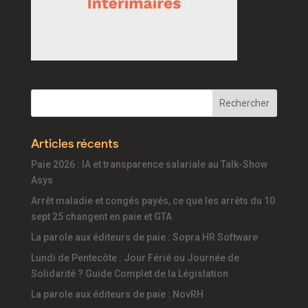
Articles récents
Paie 2026 : IA et transparence salariale au Talk-Show
Asys
Arrêt maladie et congés payés, ce que les arrêts du 10
sept 25 changent en paie et GTA
La parole aux éditeurs de paie : Sopra HR Software
Lundi de Pentecôte : Jour Férié ou Journée de
Solidarité ? Guide Complet de la Législation
La parole aux éditeurs de paie : NovRH