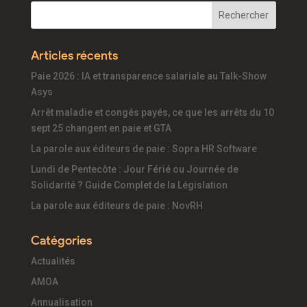
Articles récents
Paie 2026 : IA et transparence salariale au Talk-Show
Asys
Arrêt maladie et congés payés, ce que les arrêts du 10
sept 25 changent en paie et GTA
La parole aux éditeurs de paie : Sopra HR Software
Lundi de Pentecôte : Jour Férié ou Journée de
Solidarité ? Guide Complet de la Législation
La parole aux éditeurs de paie : NovRH
Catégories
Actualités
AMOA
Annualisation