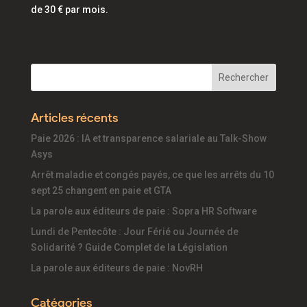
de 30 € par mois.
Articles récents
Paie 2026 : IA et transparence salariale au Talk-Show
Asys
Arrêt maladie et congés payés, ce que les arrêts du 10
sept 25 changent en paie et GTA
La parole aux éditeurs de paie : Sopra HR Software
Lundi de Pentecôte : Jour Férié ou Journée de
Solidarité ? Guide Complet de la Législation
La parole aux éditeurs de paie : NovRH
Catégories