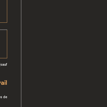
(sauf
ail
ps de