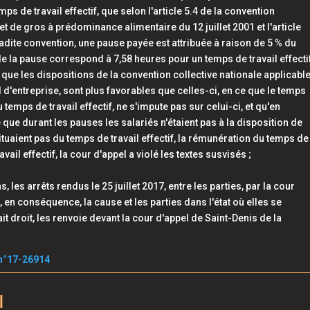
de travail effectif, que selon l'article 5.4 de la convention
t de gros à prédominance alimentaire du 12 juillet 2001 et l'article
ladite convention, une pause payée est attribuée à raison de 5 % du
 de la pause correspond à 7,58 heures pour un temps de travail effecti
 que les dispositions de la convention collective nationale applicable
 d'entreprise, sont plus favorables que celles-ci, en ce que le temps
emps de travail effectif, ne s'impute pas sur celui-ci, et qu'en
é que durant les pauses les salariés n'étaient pas à la disposition de
ituaient pas du temps de travail effectif, la rémunération du temps de
vail effectif, la cour d'appel a violé les textes susvisés ;
les arrêts rendus le 25 juillet 2017, entre les parties, par la cour
 en conséquence, la cause et les parties dans l'état où elles se
fait droit, les renvoie devant la cour d'appel de Saint-Denis de la
n°17-26914
l