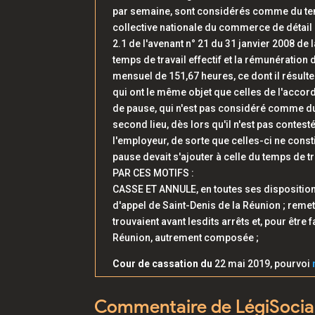
par semaine, sont considérés comme du temps 
collective nationale du commerce de détail e
2.1 de l'avenant n° 21 du 31 janvier 2008 de 
temps de travail effectif et la rémunération
mensuel de 151,67 heures, ce dont il résulte
qui ont le même objet que celles de l'accord
de pause, qui n'est pas considéré comme du t
second lieu, dès lors qu'il n'est pas contest
l'employeur, de sorte que celles-ci ne const
pause devait s'ajouter à celle du temps de tra
PAR CES MOTIFS :
CASSE ET ANNULE, en toutes ses dispositions, 
d'appel de Saint-Denis de la Réunion ; remet,
trouvaient avant lesdits arrêts et, pour être 
Réunion, autrement composée ;
Cour de cassation du
22 mai 2019, pourvoi
Commentaire de LégiSocia