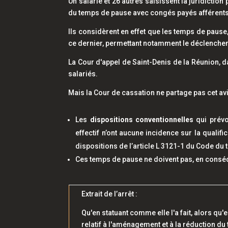
Un salarié et 26 autres saisissent la juridicti
du temps de pause avec congés payés afférents
Ils considèrent en effet que les temps de pause
ce dernier, permettant notamment le déclenche
La Cour d'appel de Saint-Denis de la Réunion, d
salariés.
Mais la Cour de cassation ne partage pas cet avi
Les
dispositions conventionnelles
qui prévo
effectif n’ont aucune incidence sur la qualif
dispositions de l’article L 3121-1 du Code du tr
Ces temps de pause ne doivent pas, en conséqu
Extrait de l’arrêt :
Qu'en statuant comme elle l'a fait, alors qu'
relatif à l'aménagement et à la réduction du