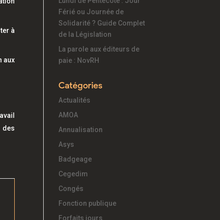
Lundi de Pentecôte : Jour
ation
Férié ou Journée de
Solidarité ? Guide Complet
ter à
de la Législation
La parole aux éditeurs de
n aux
paie : NovRH
Catégories
Actualités
AMOA
vail
d des
Annualisation
Asys
Badgeage
Cegedim
Congés
Fonction publique
Forfaits jours