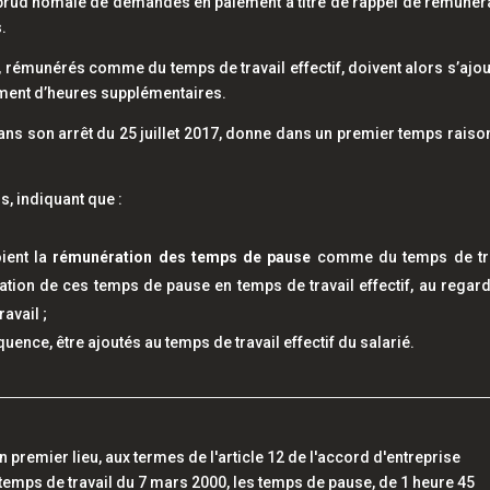
on prud'homale de demandes en paiement à titre de rappel de rémunér
.
, rémunérés comme du temps de travail effectif, doivent alors s’ajou
ment d’heures supplémentaires.
ans son arrêt du 25 juillet 2017, donne dans un premier temps raiso
s, indiquant que :
ient la
rémunération des temps de pause
comme du temps de tra
ication de ces temps de pause en temps de travail effectif, au regar
avail ;
ence, être ajoutés au temps de travail effectif du salarié.
en premier lieu, aux termes de l'article 12 de l'accord d'entreprise
 temps de travail du 7 mars 2000, les temps de pause, de 1 heure 45