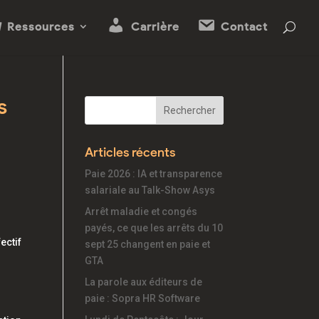
Ressources
Carrière
Contact
s
Articles récents
Paie 2026 : IA et transparence
salariale au Talk-Show Asys
Arrêt maladie et congés
payés, ce que les arrêts du 10
ectif
sept 25 changent en paie et
GTA
La parole aux éditeurs de
paie : Sopra HR Software