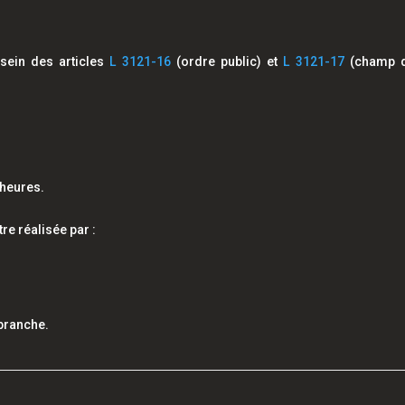
sein des articles
L 3121-16
(ordre public) et
L 3121-17
(champ d
 heures.
tre réalisée par :
 branche.