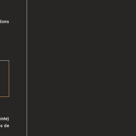
rdons
inte)
ps de