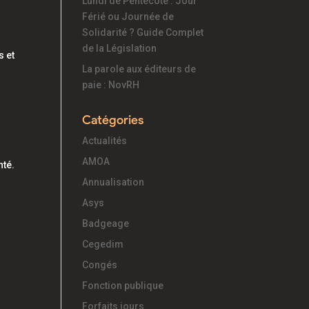
Lundi de Pentecôte : Jour
Férié ou Journée de
Solidarité ? Guide Complet
de la Législation
s et
La parole aux éditeurs de
paie : NovRH
Catégories
Actualités
AMOA
nté.
Annualisation
Asys
Badgeage
Cegedim
Congés
Fonction publique
Forfaits jours