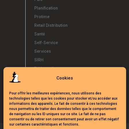
Planification
Protime
Retail Distribution
Santé
Self-Service
Services
SIRH
Télétravail
Témoignages
Cookies
Temps d'Avance
Pour offrir les meilleures expériences, nous utilisons des
UKG
technologies telles que les cookies pour stocker et/ou accéder aux
Webinars
informations des appareils. Le fait de consentir à ces technologies
nous permettra de traiter des données telles que le comportement
de navigation ou les ID uniques sur ce site. Le fait de ne pas
consentir ou de retirer son consentement peut avoir un effet négatif
sur certaines caractéristiques et fonctions.