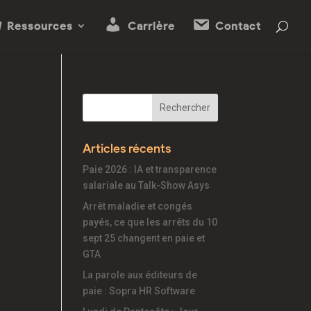
Ressources
Carrière
Contact
Articles récents
Paie 2026 : IA et transparence
salariale au Talk-Show Asys
Arrêt maladie et congés
payés, ce que les arrêts du 10
sept 25 changent en paie et
GTA
La parole aux éditeurs de
paie : Sopra HR Software