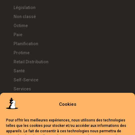
Législation
Non classé
Octime
Paie
Planification
Protime
Retail Distribution
Santé
Self-Service
Services
SIRH
Cookies
Télétravail
Témoignages
Pour offrir les meilleures expériences, nous utilisons des technologies
Temps d'Avance
telles que les cookies pour stocker et/ou accéder aux informations des
appareils. Le fait de consentir à ces technologies nous permettra de
UKG