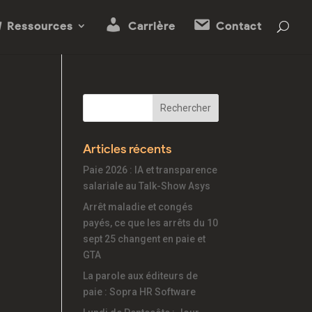
Ressources
Carrière
Contact
Articles récents
Paie 2026 : IA et transparence
salariale au Talk-Show Asys
Arrêt maladie et congés
payés, ce que les arrêts du 10
sept 25 changent en paie et
GTA
La parole aux éditeurs de
paie : Sopra HR Software