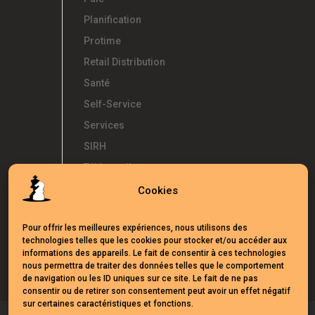
Planification
Protime
Retail Distribution
Santé
Self-Service
Services
SIRH
Télétravail
Témoignages
Cookies
Temps d'Avance
Pour offrir les meilleures expériences, nous utilisons des
UKG
technologies telles que les cookies pour stocker et/ou accéder aux
Webinars
informations des appareils. Le fait de consentir à ces technologies
nous permettra de traiter des données telles que le comportement
de navigation ou les ID uniques sur ce site. Le fait de ne pas
consentir ou de retirer son consentement peut avoir un effet négatif
sur certaines caractéristiques et fonctions.