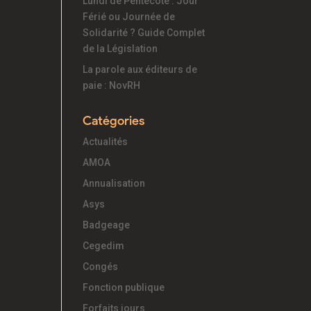
Lundi de Pentecôte : Jour
Férié ou Journée de
Solidarité ? Guide Complet
de la Législation
La parole aux éditeurs de
paie : NovRH
Catégories
Actualités
AMOA
Annualisation
Asys
Badgeage
Cegedim
Congés
Fonction publique
Forfaits jours