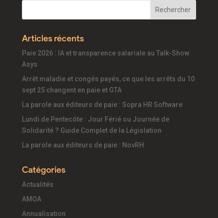
Articles récents
Paie 2026 : IA et transparence salariale au Talk-Show
Asys
Arrêt maladie et congés payés, ce que les arrêts du 10
sept 25 changent en paie et GTA
La parole aux éditeurs de paie : Sopra HR Software
Lundi de Pentecôte : Jour Férié ou Journée de
Solidarité ? Guide Complet de la Législation
La parole aux éditeurs de paie : NovRH
Catégories
Actualités
AMOA
Annualisation