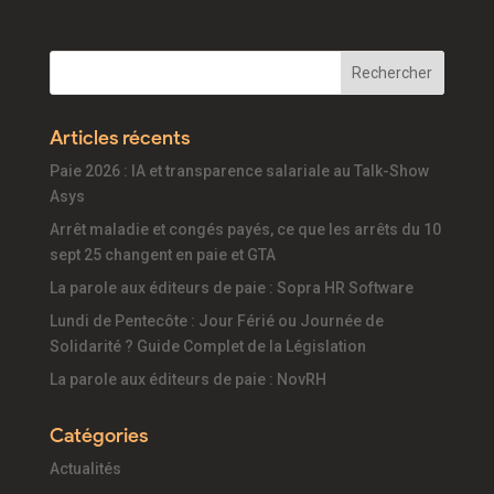
Articles récents
Paie 2026 : IA et transparence salariale au Talk-Show
Asys
Arrêt maladie et congés payés, ce que les arrêts du 10
sept 25 changent en paie et GTA
La parole aux éditeurs de paie : Sopra HR Software
Lundi de Pentecôte : Jour Férié ou Journée de
Solidarité ? Guide Complet de la Législation
La parole aux éditeurs de paie : NovRH
Catégories
Actualités