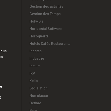
Gestion des activités
Gestion des Temps
Holy-Dis
Horizontal Software
Horoquartz
Hotels Cafés Restaurants
er un
Incotec
ées
Industrie
Inetum
IRP
Kelio
de
Législation
Non classé
5
Octime
Paie