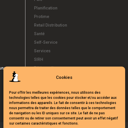
Planification
Protime
Retail Distribution
Santé
Self-Service
Services
SIRH
 une
Télétravail
Témoignages
Cookies
Temps d'Avance
Pour offrir les meilleures expériences, nous utilisons des
UKG
technologies telles que les cookies pour stocker et/ou accéder aux
Webinars
informations des appareils. Le fait de consentir à ces technologies
nous permettra de traiter des données telles que le comportement
de navigation ou les ID uniques sur ce site. Le fait de ne pas
consentir ou de retirer son consentement peut avoir un effet négatif
sur certaines caractéristiques et fonctions.