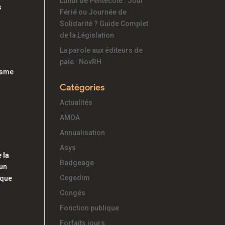
Lundi de Pentecôte : Jour
s
Férié ou Journée de
Solidarité ? Guide Complet
de la Législation
La parole aux éditeurs de
paie : NovRH
lysme
Catégories
Actualités
AMOA
Annualisation
Asys
e
la
Badgeage
 un
Cegedim
nque
Congés
Fonction publique
Forfaits jours