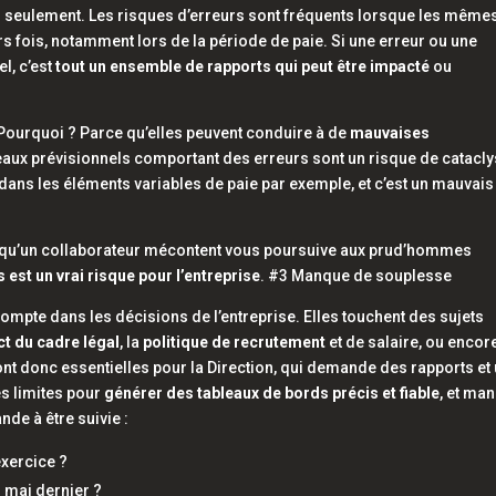
s seulement. Les risques d’erreurs sont fréquents lorsque les même
s fois, notamment lors de la période de paie. Si une erreur ou une
el
, c’est
tout un ensemble de rapports qui peut être impacté
ou
. Pourquoi ? Parce qu’elles peuvent conduire à de
mauvaises
leaux prévisionnels comportant des erreurs sont un risque de catac
l dans les éléments variables de paie par exemple, et c’est un mauvais
ue qu’un collaborateur mécontent vous poursuive aux prud’hommes
 est un vrai risque pour l’entreprise
. #3 Manque de souplesse
ompte dans les décisions de l’entreprise. Elles touchent des sujets
ct du cadre légal
, la
politique de recrutement
et de salaire, ou encor
nt donc essentielles pour la Direction, qui demande des rapports et
es limites pour
générer des tableaux de bords précis et fiable
, et ma
de à être suivie :
exercice ?
1 mai dernier ?