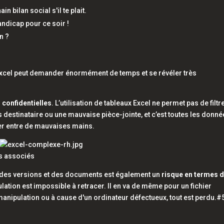
 bilan social s'il te plait.
handicap pour ce soir !
on ?
xcel
peut demander énormément de temps et se révéler très
confidentielles
. L’utilisation de tableaux
Excel
ne permet pas de filtr
destinataire ou une mauvaise pièce-jointe, et c’est toutes les donn
ver entre de mauvaises mains.
es associés
on des versions et des documents est également un
risque en termes 
ation est impossible à retracer. Il en va de même pour un fichier
 manipulation ou à cause d'un ordinateur défectueux, tout est perdu.#