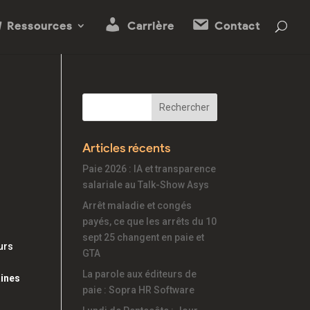
Ressources
Carrière
Contact
Articles récents
Paie 2026 : IA et transparence
salariale au Talk-Show Asys
Arrêt maladie et congés
payés, ce que les arrêts du 10
sept 25 changent en paie et
eurs
GTA
La parole aux éditeurs de
aines
paie : Sopra HR Software