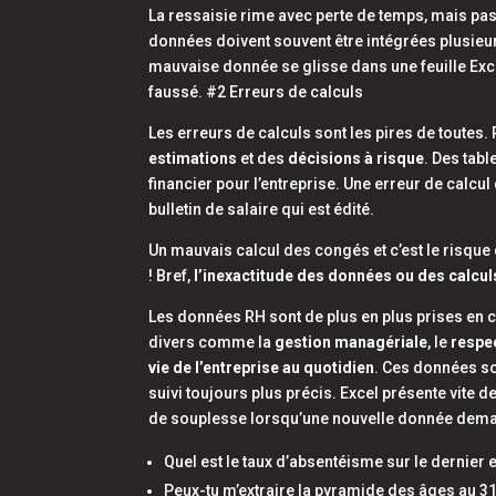
La ressaisie rime avec perte de temps, mais pa
données doivent souvent être intégrées plusieur
mauvaise donnée se glisse dans une feuille
Exc
faussé. #2 Erreurs de calculs
Les erreurs de calculs sont les pires de toutes
estimations
et des
décisions à risque
. Des tab
financier pour l’entreprise. Une erreur de calcu
bulletin de salaire qui est édité.
Un mauvais calcul des congés et c’est le risq
! Bref,
l’inexactitude des données ou des calculs
Les données RH sont de plus en plus prises en c
divers comme la
gestion managériale
, le
respe
vie de l’entreprise au quotidien
. Ces données so
suivi toujours plus précis.
Excel
présente vite d
de souplesse lorsqu’une nouvelle donnée deman
Quel est le taux d’absentéisme sur le dernier 
Peux-tu m’extraire la pyramide des âges au 3