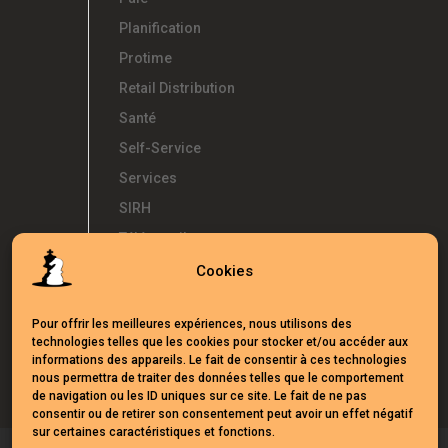
Planification
Protime
Retail Distribution
Santé
Self-Service
Services
SIRH
Télétravail
Témoignages
Cookies
Temps d'Avance
Pour offrir les meilleures expériences, nous utilisons des
UKG
technologies telles que les cookies pour stocker et/ou accéder aux
Webinars
informations des appareils. Le fait de consentir à ces technologies
nous permettra de traiter des données telles que le comportement
de navigation ou les ID uniques sur ce site. Le fait de ne pas
consentir ou de retirer son consentement peut avoir un effet négatif
sur certaines caractéristiques et fonctions.