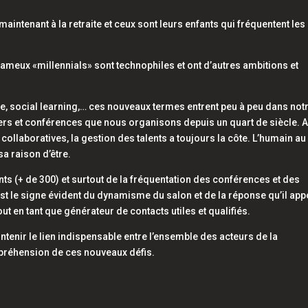
aintenant à la retraite et ceux sont leurs enfants qui fréquentent les
fameux «millennials» sont technophiles et ont d’autres ambitions et
ntée, social learning,… ces nouveaux termes entrent peu à peu dans not
iers et conférences que nous organisons depuis un quart de siècle. 
ollaboratives, la gestion des talents a toujours la côte. L’humain au
a raison d’être.
ts (+ de 300) et surtout de la fréquentation des conférences et des
est le signe évident du dynamisme du salon et de la réponse qu’il app
out en tant que générateur de contacts utiles et qualifiés.
tenir le lien indispensable entre l’ensemble des acteurs de la
préhension de ces nouveaux défis.