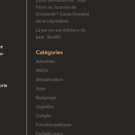
Lundi de Pentecôte : Jour
Férié ou Journée de
Solidarité ? Guide Complet
de la Législation
La parole aux éditeurs de
paie : NovRH
re
Catégories
Au-
Actualités
AMOA
Annualisation
orte
Asys
Badgeage
Cegedim
Congés
Fonction publique
Forfaits jours