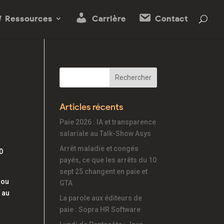
Ressources
Carrière
Contact
Articles récents
Paie 2026 : IA et transparence
salariale au Talk-Show Asys
Arrêt maladie et congés
0
payés, ce que les arrêts du 10
sept 25 changent en paie et
 ou
GTA
t au
La parole aux éditeurs de
paie : Sopra HR Software