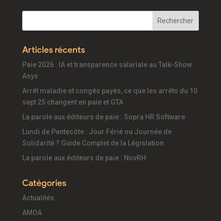
Articles récents
Paie 2026 : IA et transparence salariale au Talk-Show
Asys
Arrêt maladie et congés payés, ce que les arrêts du 10
sept 25 changent en paie et GTA
La parole aux éditeurs de paie : Sopra HR Software
Lundi de Pentecôte : Jour Férié ou Journée de
Solidarité ? Guide Complet de la Législation
La parole aux éditeurs de paie : NovRH
Catégories
Actualités
AMOA