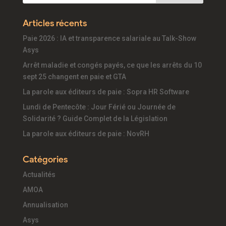
Articles récents
Paie 2026 : IA et transparence salariale au Talk-Show
Asys
Arrêt maladie et congés payés, ce que les arrêts du 10
sept 25 changent en paie et GTA
La parole aux éditeurs de paie : Sopra HR Software
Lundi de Pentecôte : Jour Férié ou Journée de
Solidarité ? Guide Complet de la Législation
La parole aux éditeurs de paie : NovRH
Catégories
Actualités
AMOA
Annualisation
Asys