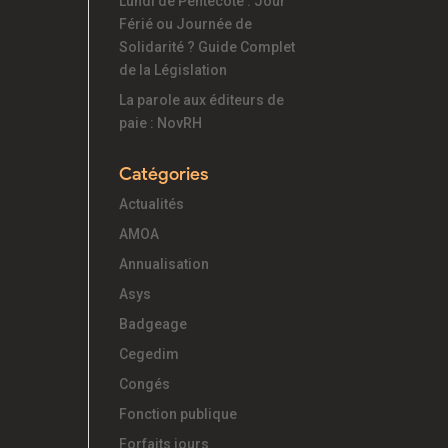
Lundi de Pentecôte : Jour
Férié ou Journée de
Solidarité ? Guide Complet
de la Législation
La parole aux éditeurs de
paie : NovRH
Catégories
Actualités
AMOA
Annualisation
Asys
Badgeage
Cegedim
Congés
Fonction publique
Forfaits jours