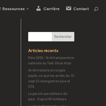
Ressources
Carrière
Contact
Articles récents
Paie 2026 : IA et transparence
salariale au Talk-Show Asys
Arrêt maladie et congés
payés, ce que les arrêts du 10
sept 25 changent en paie et
GTA
La parole aux éditeurs de
paie : Sopra HR Software