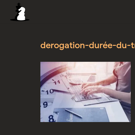
derogation-durée-du-tr