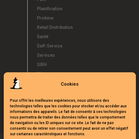
Planification
Protime
Retail Distribution
Santé
Self-Service
Services
SIRH
Télétravail
Témoignages
Cookies
Temps d'Avance
Pour offrir les meilleures expériences, nous utilisons des
UKG
technologies telles que les cookies pour stocker et/ou accéder aux
Webinars
informations des appareils. Le fait de consentir à ces technologies
nous permettra de traiter des données telles que le comportement
de navigation ou les ID uniques sur ce site. Le fait de ne pas
consentir ou de retirer son consentement peut avoir un effet négatif
sur certaines caractéristiques et fonctions.