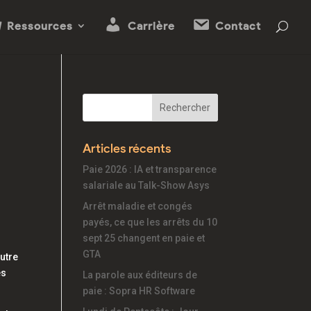
Ressources
Carrière
Contact
Articles récents
Paie 2026 : IA et transparence
salariale au Talk-Show Asys
Arrêt maladie et congés
payés, ce que les arrêts du 10
sept 25 changent en paie et
GTA
autre
es
La parole aux éditeurs de
paie : Sopra HR Software