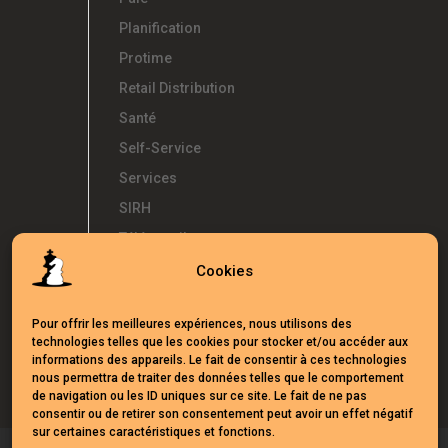
Planification
Protime
Retail Distribution
Santé
Self-Service
Services
SIRH
Télétravail
Témoignages
Cookies
Temps d'Avance
Pour offrir les meilleures expériences, nous utilisons des
UKG
technologies telles que les cookies pour stocker et/ou accéder aux
Webinars
informations des appareils. Le fait de consentir à ces technologies
nous permettra de traiter des données telles que le comportement
de navigation ou les ID uniques sur ce site. Le fait de ne pas
consentir ou de retirer son consentement peut avoir un effet négatif
sur certaines caractéristiques et fonctions.