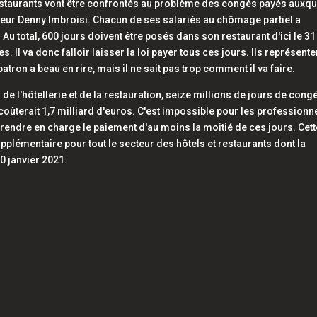
 restaurants vont être confrontés au problème des congés payés auxq
rateur Denny Imbroisi. Chacun de ses salariés au chômage partiel a
Au total, 600 jours doivent être posés dans son restaurant d'ici le 31
Il va donc falloir laisser la loi payer tous ces jours. Ils représente
atron a beau en rire, mais il ne sait pas trop comment il va faire.
de l'hôtellerie et de la restauration, seize millions de jours de cong
la coûterait 1,7 milliard d'euros. C'est impossible pour les professionn
e prendre en charge le paiement d'au moins la moitié de ces jours. Cet
plémentaire pour tout le secteur des hôtels et restaurants dont la
0 janvier 2021.