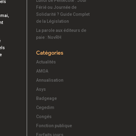
Lundi de Pentecôte : Jour
uels
Férié ou Journée de
Solidarité ? Guide Complet
 mai,
de la Législation
nt
La parole aux éditeurs de
paie : NovRH
é
els
Catégories
te
Actualités
AMOA
Annualisation
Asys
Badgeage
Cegedim
Congés
Fonction publique
Forfaits jours