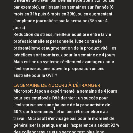
d'heures de travail par semaine (de 35h à 32h ou 28h
par exemple), en lissant les semaines sur l'année (6
mois en 31h puis 6 mois en 39h), ou en augmentant
l'amplitude journalière sur la semaine (35h sur 4
jours).
Réduction du stress, meilleur équilibre entre la vie
professionnelle et personnelle, lutte contre le
présentéisme et augmentation de la productivité : les
bénéfices sont nombreux pour la semaine de 4 jours.
Mais est-ce un système réellement avantageux pour
l'entreprise ou une nouvelle proposition un peu
abstraite pour la QVT ?
LA SEMAINE DE 4 JOURS À L'ÉTRANGER
Microsoft Japon a expérimenté la semaine de 4 jours
pour ses employés l'été dernier : un succès pour
l'entreprise avec
une hausse de la productivité de
1
40 %
sur 5 semaines
et un bien être amélioré au
travail. Microsoft n'envisage pas pour le moment de
généraliser la pratique mais l'expérience a séduit 92 %
des collaborateurs et un second test, plus long,