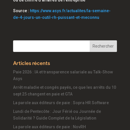
ou de chiffre d'affaires de l'entreprise
Source :
https://www.asys.fr/actualites/la-semaine-
de-4-jours-un-outil-rh-puissant-et-meconnu
Articles récents
Paie 2026 : IA et transparence salariale au Talk-Show
Asys
Arrêt maladie et congés payés, ce que les arrêts du 10
sept 25 changent en paie et GTA
La parole aux éditeurs de paie : Sopra HR Software
Lundi de Pentecôte : Jour Férié ou Journée de
Solidarité ? Guide Complet de la Législation
La parole aux éditeurs de paie : NovRH