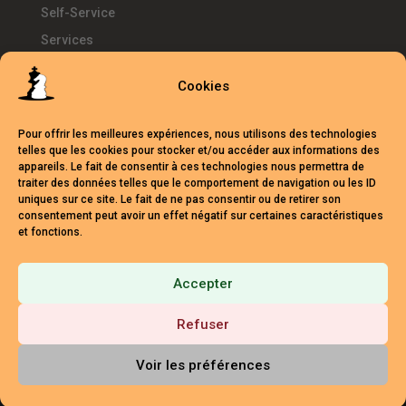
Self-Service
Services
SIRH
Cookies
Télétravail
Témoignages
Pour offrir les meilleures expériences, nous utilisons des technologies
Temps d'Avance
telles que les cookies pour stocker et/ou accéder aux informations des
appareils. Le fait de consentir à ces technologies nous permettra de
UKG
traiter des données telles que le comportement de navigation ou les ID
uniques sur ce site. Le fait de ne pas consentir ou de retirer son
Webinars
consentement peut avoir un effet négatif sur certaines caractéristiques
et fonctions.
Accepter
Mentions légales
Politique de cookies (UE)
Crédits
Refuser
Contact formation
Voir les préférences
© V2 2025 TEMPS D'AVANCE