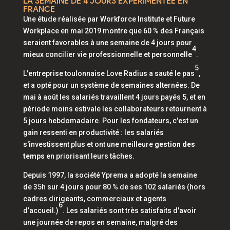
LA SEMAINE DE 4 JOURS EXPÉRIMENTÉE EN
FRANCE
Une étude réalisée par Workforce Institute et Future
Workplace en mai 2019 montre que 60 % des Français
seraient favorables à une semaine de 4 jours pour
4
mieux concilier vie professionnelle et personnelle
.
5
L'entreprise toulonnaise Love Radius a sauté le pas
,
et a opté pour un système de semaines alternées. De
mai à août les salariés travaillent 4 jours payés 5, et en
période moins estivale les collaborateurs retournent à
5 jours hebdomadaire. Pour les fondateurs, c'est un
gain ressenti en productivité : les salariés
s'investissent plus et ont une meilleure
gestion des
temps
en priorisant leurs tâches.
Depuis 1997, la société Yprema a adopté la semaine
de 35h sur 4 jours pour 80 % de ses 102 salariés (hors
cadres dirigeants, commerciaux et agents
6
d’accueil.)
. Les salariés sont très satisfaits d'avoir
une journée de repos en semaine, malgré des