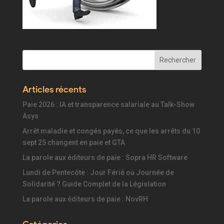
Articles récents
Paie 2026 : IA et transparence salariale au Talk-Show
Asys
Arrêt maladie et congés payés, ce que les arrêts du 10
sept 25 changent en paie et GTA
La parole aux éditeurs de paie : Sopra HR Software
Lundi de Pentecôte : Jour Férié ou Journée de
Solidarité ? Guide Complet de la Législation
La parole aux éditeurs de paie : NovRH